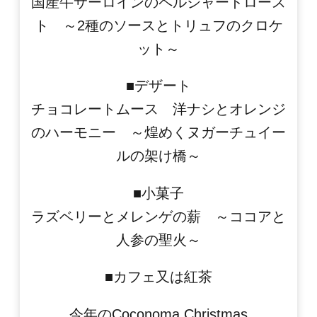
国産牛サーロインのペルシャードロース
ト ～2種のソースとトリュフのクロケ
ット～
■デザート
チョコレートムース 洋ナシとオレンジ
のハーモニー ～煌めくヌガーチュイー
ルの架け橋～
■小菓子
ラズベリーとメレンゲの薪 ～ココアと
人参の聖火～
■カフェ又は紅茶
今年のCoconoma Christmas