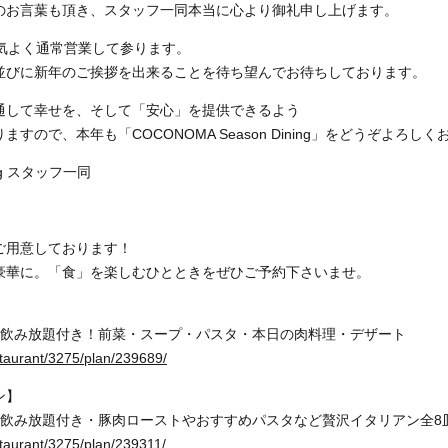
のお言葉も頂き、スタッフ一同本当に心より御礼申し上げます。
元気よく通常営業して参ります。
並びに新年のご挨拶を出来ることを待ち望んでお待ちしております。
通して幸せを、そして「安心」を提供できるよう
すので、本年も「COCONOMA Season Dining」をどうぞよろし
ing スタッフ一同
ご用意しております！
豪華に。「食」を楽しむひとときをぜひご予約下さいませ。
間飲み放題付き！前菜・スープ・パスタ・本日の肉料理・デザート
staurant/3275/plan/239689/
ン】
間飲み放題付き・豚肉ローストやおすすめパスタなど贅沢イタリアン全8
staurant/3275/plan/239311/