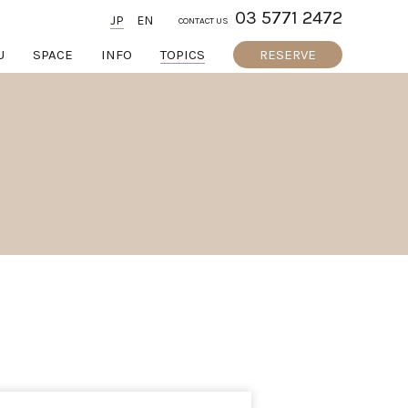
03 5771 2472
JP
EN
CONTACT US
U
SPACE
INFO
TOPICS
RESERVE